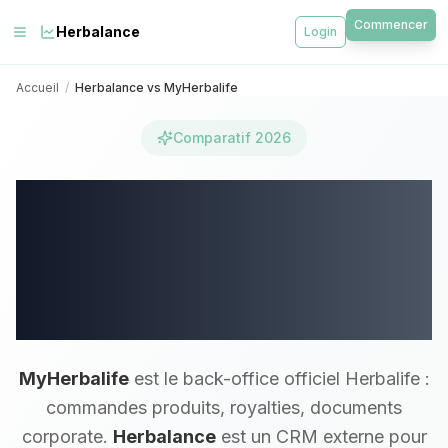
Commencer
Herbalance
Login
Accueil
/
Herbalance vs MyHerbalife
Comparatif 2026
Herbalance vs
MyHerbalife :
différences et
complémentarité
MyHerbalife
est le back-office officiel Herbalife :
commandes produits, royalties, documents
corporate.
Herbalance
est un CRM externe pour