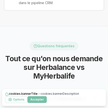
dans le pipeline CRM.
Questions fréquentes
Tout ce qu'on nous demande
sur Herbalance vs
MyHerbalife
cookies.bannerTitle
–
cookies.bannerDescription
Herbalance remplace-t-il MyHerbalife ?
Options
Accepter