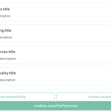
.title
cription
g.title
scription
ces.title
description
lity.title
description
ies.essentialOnly
cookies.accept
cookies.savePreferences