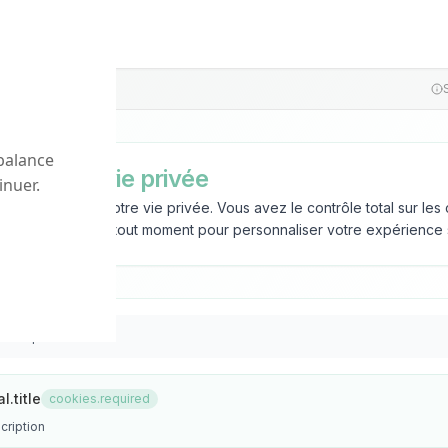
balance
 de votre vie privée
inuer.
us respectons votre vie privée. Vous avez le contrôle total sur le
 vos préférences à tout moment pour personnaliser votre expérience 
escription
l.title
cookies.required
cription