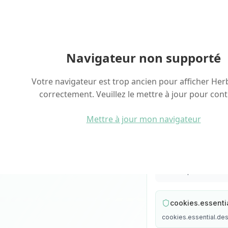
cookies.preferencesTitle
Back
Accueil
/
Politique cookies
Navigateur non supporté
Votre navigateur est trop ancien pour afficher Her
Protection
correctement. Veuillez le mettre à jour pour cont
Chez Herbalance, no
utilisons. Modifiez
Mettre à jour mon navigateur
cookies.preferencesD
cookies.essentia
cookies.essential.des