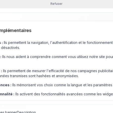
Refuser
omplémentaires
 :
Ils permettent la navigation, l'authentification et le fonctionnement
 désactivés.
:
Ils nous aident à comprendre comment vous utilisez notre site pou
 :
Ils permettent de mesurer l'efficacité de nos campagnes publicit
données transmises sont hashées et anonymisées.
nces :
Ils mémorisent vos choix comme la langue et les paramètres 
nnalité :
Ils activent des fonctionnalités avancées comme les widget
ns, consultez notre
politique de confidentialité
.
es.bannerDescription