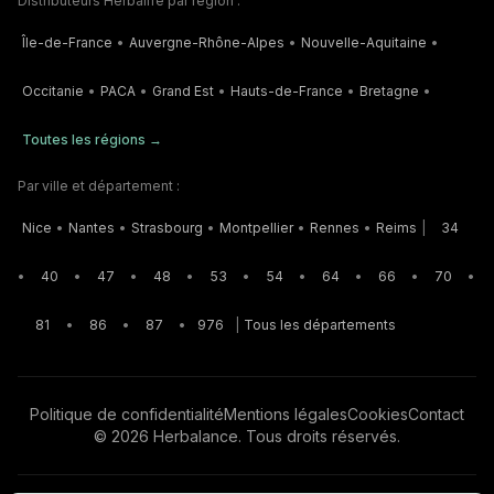
Distributeurs Herbalife par région :
Île-de-France
•
Auvergne-Rhône-Alpes
•
Nouvelle-Aquitaine
•
Occitanie
•
PACA
•
Grand Est
•
Hauts-de-France
•
Bretagne
•
Toutes les régions →
Par ville et département :
Nice
•
Nantes
•
Strasbourg
•
Montpellier
•
Rennes
•
Reims
|
34
•
40
•
47
•
48
•
53
•
54
•
64
•
66
•
70
•
81
•
86
•
87
•
976
|
Tous les départements
Politique de confidentialité
Mentions légales
Cookies
Contact
©
2026
Herbalance. Tous droits réservés.