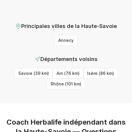
Principales villes
de la Haute-Savoie
Annecy
Départements voisins
Savoie
(
39
km)
Ain
(
76
km)
Isère
(
86
km)
Rhône
(
101
km)
Coach Herbalife indépendant
dans
la Haute-Savoie
— Questions