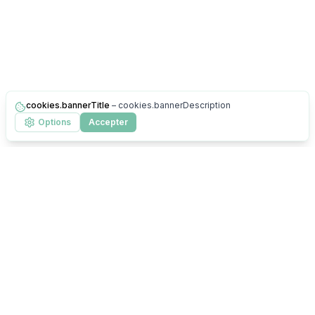
cookies.bannerTitle
–
cookies.bannerDescription
Options
Accepter
Herbalance
La plateforme CRM complète pour distributeurs Herbalife
contact@herbalance.fr
Outils Distributeur
CRM Distributeur Herbalife