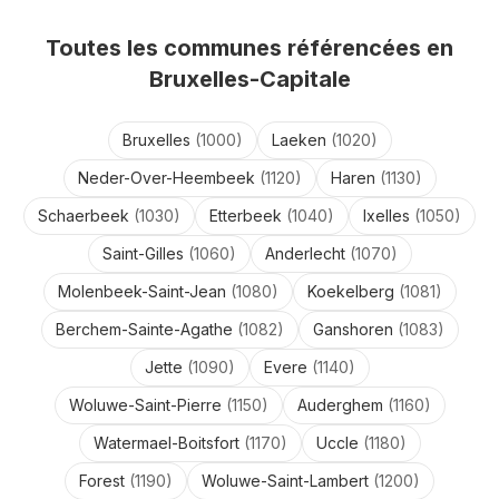
Toutes les communes référencées en
Bruxelles-Capitale
Bruxelles
(
1000
)
Laeken
(
1020
)
Neder-Over-Heembeek
(
1120
)
Haren
(
1130
)
Schaerbeek
(
1030
)
Etterbeek
(
1040
)
Ixelles
(
1050
)
Saint-Gilles
(
1060
)
Anderlecht
(
1070
)
Molenbeek-Saint-Jean
(
1080
)
Koekelberg
(
1081
)
Berchem-Sainte-Agathe
(
1082
)
Ganshoren
(
1083
)
Jette
(
1090
)
Evere
(
1140
)
Woluwe-Saint-Pierre
(
1150
)
Auderghem
(
1160
)
Watermael-Boitsfort
(
1170
)
Uccle
(
1180
)
Forest
(
1190
)
Woluwe-Saint-Lambert
(
1200
)