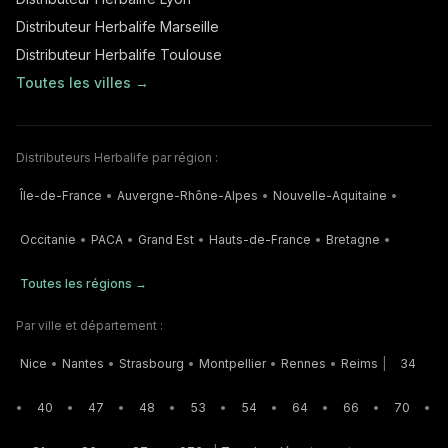
Distributeur Herbalife Marseille
Distributeur Herbalife Toulouse
Toutes les villes →
Distributeurs Herbalife par région :
Île-de-France
•
Auvergne-Rhône-Alpes
•
Nouvelle-Aquitaine
•
Occitanie
•
PACA
•
Grand Est
•
Hauts-de-France
•
Bretagne
•
Toutes les régions →
Par ville et département :
Nice
•
Nantes
•
Strasbourg
•
Montpellier
•
Rennes
•
Reims
|
34
•
40
•
47
•
48
•
53
•
54
•
64
•
66
•
70
•