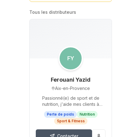
Tous les distributeurs
FY
Ferouani Yazid
Aix-en-Provence
Passionné(e) de sport et de
nutrition, j'aide mes clients à
atteindre leurs objectifs forme et
Perte de poids
Nutrition
performance grâce à un
Sport & Fitness
accompagnement sur mesure
avec…
Contacter