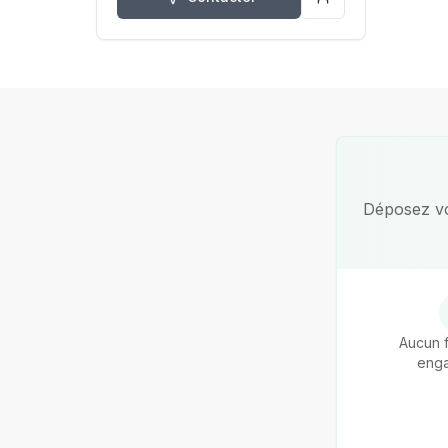
Déposez vot
Aucun f
eng