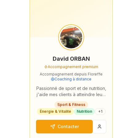
David ORBAN
Accompagnement premium
Accompagnement depuis
Floreffe
Coaching à distance
Passionné de sport et de nutrition,
j'aide mes clients à atteindre leurs
objectifs forme et performance
Sport & Fitness
grâce à un accompagnement sur
Énergie & Vitalité
Nutrition
+
1
mesure avec…
Contacter